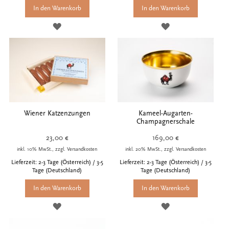
In den Warenkorb
In den Warenkorb
ZUR
ZUR
WUNSCHLISTE
WUNSCHLISTE
HINZUFÜGEN
HINZUFÜGEN
Wiener Katzenzungen
Kameel-Augarten-
Champagnerschale
23,00 €
169,00 €
inkl. 10% MwSt., zzgl. Versandkosten
inkl. 20% MwSt., zzgl. Versandkosten
Lieferzeit: 2-3 Tage (Österreich) / 3-5
Lieferzeit: 2-3 Tage (Österreich) / 3-5
Tage (Deutschland)
Tage (Deutschland)
In den Warenkorb
In den Warenkorb
ZUR
ZUR
WUNSCHLISTE
WUNSCHLISTE