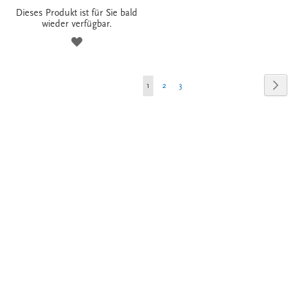
Dieses Produkt ist für Sie bald
wieder verfügbar.
ZUR
WUNSCHLISTE
Seite
Seite
Weiter
Sie
Seite
Seite
1
2
3
HINZUFÜGEN
lesen
gerade
die
Seite