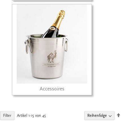
Accessoires
Abs
Filter
Artikel
1
-
15
von
45
sort