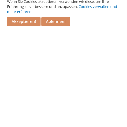
Wenn Sie Cookies akzeptieren, verwenden wir diese, um Ihre
Erfahrung zu verbessern und anzupassen.
Cookies verwalten und
BOGNERGASSE 5, 1010 WIEN
mehr erfahren.
Akzeptieren!
Ablehnen!
Kontakt
PuM Friese GmbH
Bognergasse 5
A-1010 Wien
+43 1 / 533 81 25
info@kameel.at
www.kameel.at
BAR: CAFÉ, WEINBAR, WIENER BRASSERIE
Zum Schwarzen Kameel
Öffnungszeiten:
täglich
8 bis 24 Uhr