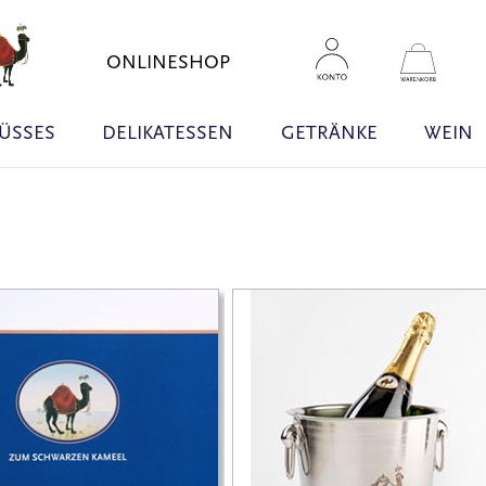
Zum
Inhal
Mein W
ONLINESHOP
sprin
ÜSSES
DELIKATESSEN
GETRÄNKE
WEIN