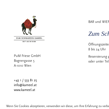
ZUR
ZUR
ZUR
WUNSCHLISTE
WUNSCHLISTE
WUNSCHLISTE
HINZUFÜGEN
HINZUFÜGEN
HINZUFÜGEN
BAR und WIE
Zum Sc
Öffnungszeit
8 bis 24 Uhr
PuM Friese GmbH
Reservierung
Bognergasse 5
oder unter Te
A-1010 Wien
+43 1 / 533 81 25
info@kameel.at
www.kameel.at
Wenn Sie Cookies akzeptieren, verwenden wir diese, um Ihre Erfahrung zu ver