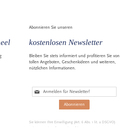
Abonnieren Sie unseren
eel
kostenlosen Newsletter
g
Bleiben Sie stets informiert und profitieren Sie von
tollen Angeboten, Geschenkideen und weiteren,
nützlichen Informationen.
M
e
l
Abonnieren
d
e
n
Sie können Ihre Einwilligung (Art. 6 Abs. 1 lit. a DSGVO)
S
jederzeit widerrufen.
Mehr erfahren
i