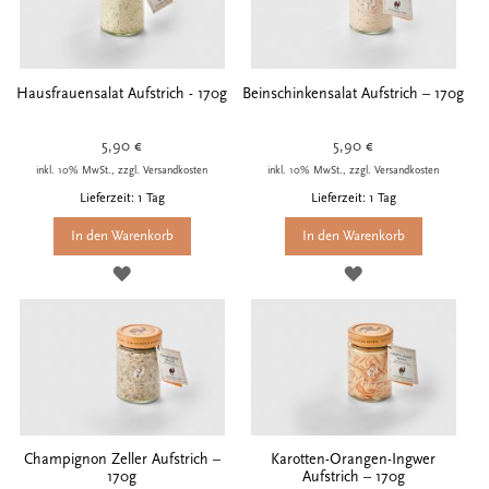
Hausfrauensalat Aufstrich - 170g
Beinschinkensalat Aufstrich – 170g
5,90 €
5,90 €
inkl. 10% MwSt., zzgl. Versandkosten
inkl. 10% MwSt., zzgl. Versandkosten
Lieferzeit: 1 Tag
Lieferzeit: 1 Tag
In den Warenkorb
In den Warenkorb
ZUR
ZUR
WUNSCHLISTE
WUNSCHLISTE
HINZUFÜGEN
HINZUFÜGEN
Champignon Zeller Aufstrich –
Karotten-Orangen-Ingwer
170g
Aufstrich – 170g