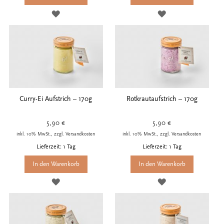
ZUR
ZUR
WUNSCHLISTE
WUNSCHLISTE
HINZUFÜGEN
HINZUFÜGEN
Curry-Ei Aufstrich – 170g
Rotkrautaufstrich – 170g
5,90 €
5,90 €
inkl. 10% MwSt., zzgl. Versandkosten
inkl. 10% MwSt., zzgl. Versandkosten
Lieferzeit: 1 Tag
Lieferzeit: 1 Tag
In den Warenkorb
In den Warenkorb
ZUR
ZUR
WUNSCHLISTE
WUNSCHLISTE
HINZUFÜGEN
HINZUFÜGEN