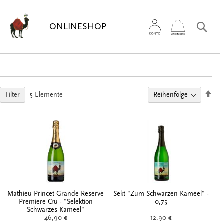
Zum
Inhalt
Sea
ONLINESHOP
springen
Abs
Filter
5
Elemente
sort
Mathieu Princet Grande Reserve
Sekt "Zum Schwarzen Kameel" -
Premiere Cru - "Selektion
0,75
Schwarzes Kameel"
46,90 €
12,90 €