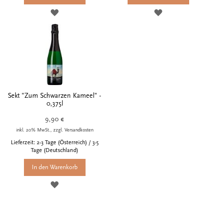
ZUR
ZUR
WUNSCHLISTE
WUNSCHLISTE
HINZUFÜGEN
HINZUFÜGEN
Sekt "Zum Schwarzen Kameel" -
0,375l
9,90 €
inkl. 20% MwSt., zzgl. Versandkosten
Lieferzeit: 2-3 Tage (Österreich) / 3-5
Tage (Deutschland)
In den Warenkorb
ZUR
WUNSCHLISTE
HINZUFÜGEN