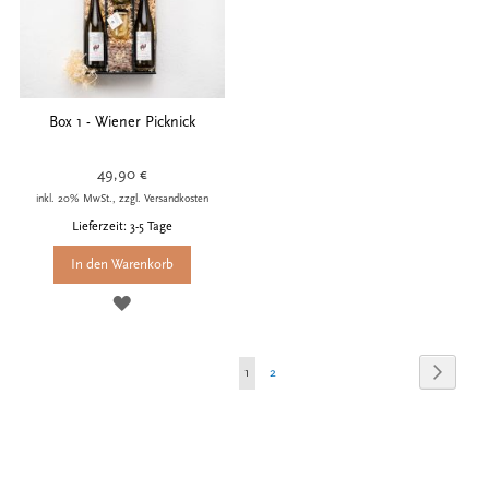
HINZUFÜGEN
HINZUFÜGEN
Box 1 - Wiener Picknick
49,90 €
inkl. 20% MwSt., zzgl. Versandkosten
Lieferzeit: 3-5 Tage
In den Warenkorb
ZUR
WUNSCHLISTE
Seite
Seite
Weiter
Sie
Seite
1
2
HINZUFÜGEN
lesen
gerade
die