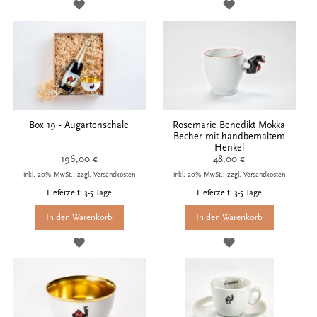
ZUR
ZUR
WUNSCHLISTE
WUNSCHLISTE
HINZUFÜGEN
HINZUFÜGEN
Box 19 - Augartenschale
Rosemarie Benedikt Mokka
Becher mit handbemaltem
Henkel
196,00 €
48,00 €
inkl. 20% MwSt., zzgl. Versandkosten
inkl. 20% MwSt., zzgl. Versandkosten
Lieferzeit: 3-5 Tage
Lieferzeit: 3-5 Tage
In den Warenkorb
In den Warenkorb
ZUR
ZUR
WUNSCHLISTE
WUNSCHLISTE
HINZUFÜGEN
HINZUFÜGEN