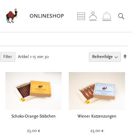
Zum
Inhalt
Sea
ONLINESHOP
springen
Abs
Filter
Artikel
1
-
15
von
30
sort
Schoko-Orange-Stäbchen
Wiener Katzenzungen
23,00 €
23,00 €