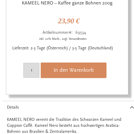
Anfang
KAMEEL NERO – Kaffee ganze Bohnen 200g
der
Bildgalerie
springen
23,90 €
Artikelnummer
69534
inkl. 20% MwSt., zzgl. Versandkosten
Lieferzeit: 2-3 Tage (Österreich) / 3-5 Tage (Deutschland)
In den Warenkorb
Details
KAMEEL NERO vereint die Tradition des Schwarzen Kameel und
Goppion Caffè. Kameel Nero besteht aus hochwertigen Arabica-
Bohnen aus Brasilien & Zentralamerika.