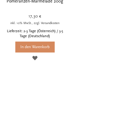
Pomeranzen-Marmelade 200g
17,30 €
inkl. 10% MwSt., zzgl. Versandkosten
Lieferzeit: 2-3 Tage (Österreich) / 3-5
Tage (Deutschland)
In den Warenkorb
ZUR
WUNSCHLISTE
HINZUFÜGEN