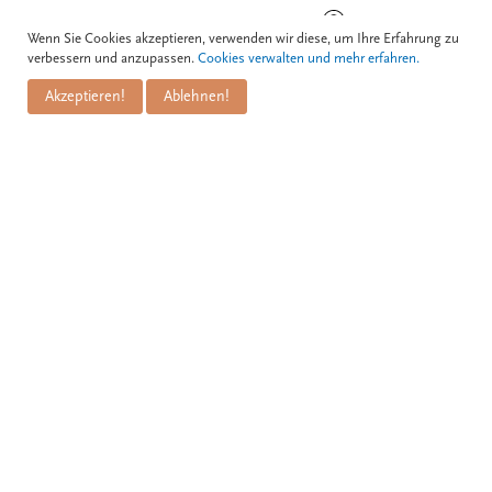
BOGNERGASSE 5, 1010 WIEN
Wenn Sie Cookies akzeptieren, verwenden wir diese, um Ihre Erfahrung zu
verbessern und anzupassen.
Cookies verwalten und mehr erfahren.
Akzeptieren!
Ablehnen!
Kontakt
Zum Schwarzen Kameel GmbH
PuM Friese GmbH
Bognergasse 5
A-1010 Wien
+43 1 / 533 81 25
info@kameel.at
www.kameel.at
BAR: CAFÉ, WEINBAR, WIENER BRASSERIE
Zum Schwarzen Kameel