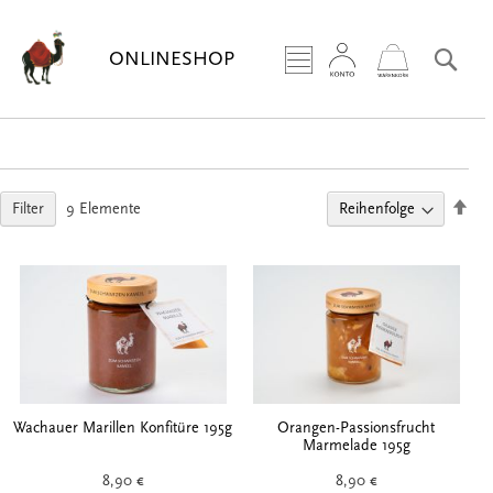
Zum
Inhalt
Sea
ONLINESHOP
springen
Abs
Filter
9
Elemente
sort
Wachauer Marillen Konfitüre 195g
Orangen-Passionsfrucht
Marmelade 195g
8,90 €
8,90 €