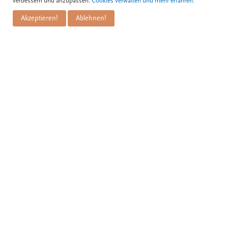
verbessern und anzupassen.
Cookies verwalten und mehr erfahren.
Akzeptieren!
Ablehnen!
Kontakt
Zum Schwarzen Kameel GmbH
PuM Friese GmbH
Bognergasse 5
A-1010 Wien
+43 1 / 533 81 25
info@kameel.at
www.kameel.at
BAR: CAFÉ, WEINBAR, WIENER BRASSERIE
Zum Schwarzen Kameel
Öffnungszeiten:
täglich
8 bis 24 Uhr