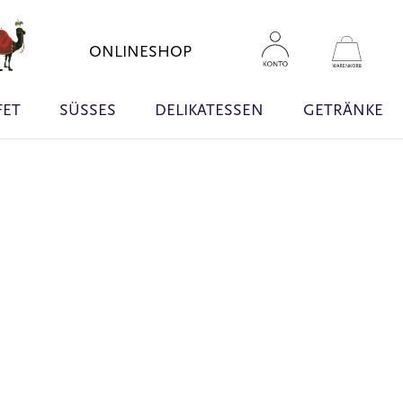
Zum
Inhal
Mein W
ONLINESHOP
sprin
FET
SÜSSES
DELIKATESSEN
GETRÄNKE