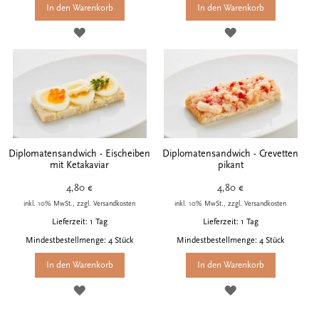
In den Warenkorb
In den Warenkorb
ZUR
ZUR
WUNSCHLISTE
WUNSCHLISTE
HINZUFÜGEN
HINZUFÜGEN
Diplomatensandwich - Eischeiben
Diplomatensandwich - Crevetten
mit Ketakaviar
pikant
4,80 €
4,80 €
inkl. 10% MwSt., zzgl. Versandkosten
inkl. 10% MwSt., zzgl. Versandkosten
Lieferzeit: 1 Tag
Lieferzeit: 1 Tag
Mindestbestellmenge: 4 Stück
Mindestbestellmenge: 4 Stück
In den Warenkorb
In den Warenkorb
ZUR
ZUR
WUNSCHLISTE
WUNSCHLISTE