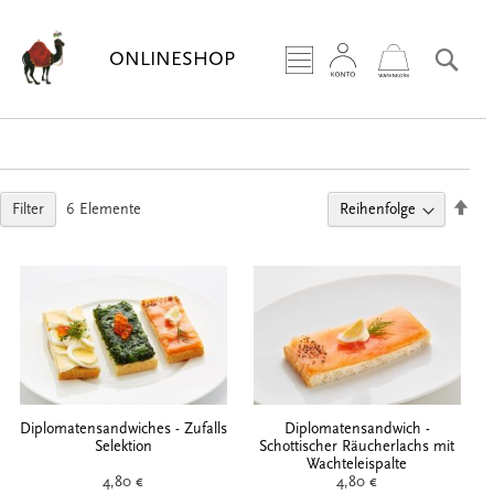
Zum
Inhalt
Sea
ONLINESHOP
springen
Abs
Filter
6
Elemente
sort
Diplomatensandwiches - Zufalls
Diplomatensandwich -
Selektion
Schottischer Räucherlachs mit
Wachteleispalte
4,80 €
4,80 €