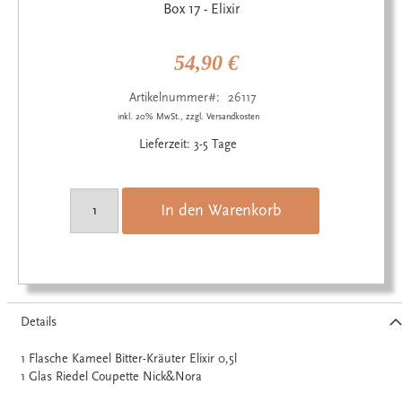
Anfang
Box 17 - Elixir
der
Bildgalerie
springen
54,90 €
Artikelnummer
26117
inkl. 20% MwSt., zzgl. Versandkosten
Lieferzeit: 3-5 Tage
In den Warenkorb
Details
1 Flasche Kameel Bitter-Kräuter Elixir 0,5l
1 Glas Riedel Coupette Nick&Nora