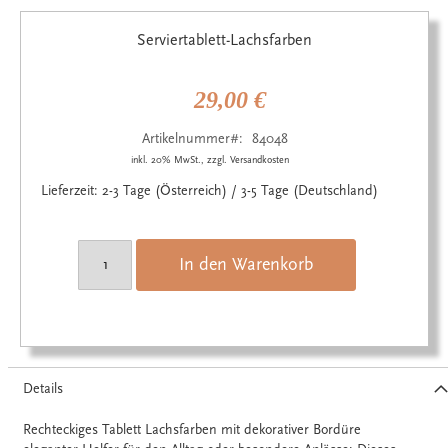
Zum
Anfang
Serviertablett-Lachsfarben
der
Bildgalerie
springen
29,00 €
Artikelnummer
84048
inkl. 20% MwSt., zzgl. Versandkosten
Lieferzeit: 2-3 Tage (Österreich) / 3-5 Tage (Deutschland)
In den Warenkorb
Details
Rechteckiges Tablett Lachsfarben mit dekorativer Bordüre