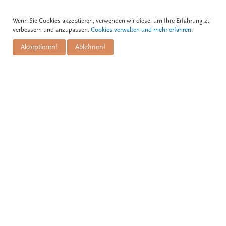
Kontakt
Wenn Sie Cookies akzeptieren, verwenden wir diese, um Ihre Erfahrung zu
verbessern und anzupassen.
Cookies verwalten und mehr erfahren.
Zum Schwarzen Kameel GmbH
Akzeptieren!
Ablehnen!
PuM Friese GmbH
Bognergasse 5
A-1010 Wien
+43 1 / 533 81 25
info@kameel.at
www.kameel.at
BAR: CAFÉ, WEINBAR, WIENER BRASSERIE
Zum Schwarzen Kameel
Öffnungszeiten:
täglich
8 bis 24 Uhr
Keine Reservierungen möglich,
außer für das Frühstück bis 10 Uhr
Online
oder unter Tel.
01/533 81 25-11