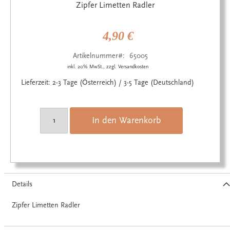
Anfang
Zipfer Limetten Radler
der
Bildgalerie
springen
4,90 €
Artikelnummer
65005
inkl. 20% MwSt., zzgl. Versandkosten
Lieferzeit: 2-3 Tage (Österreich) / 3-5 Tage (Deutschland)
In den Warenkorb
Details
Zipfer Limetten Radler