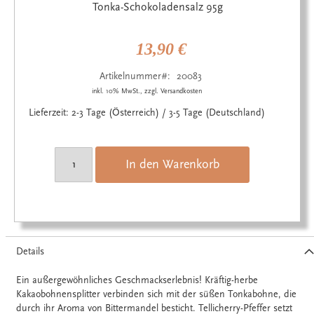
Anfang
Tonka-Schokoladensalz 95g
der
Bildgalerie
springen
13,90 €
Artikelnummer
20083
inkl. 10% MwSt., zzgl. Versandkosten
Lieferzeit: 2-3 Tage (Österreich) / 3-5 Tage (Deutschland)
In den Warenkorb
Details
Ein außergewöhnliches Geschmackserlebnis! Kräftig-herbe
Kakaobohnensplitter verbinden sich mit der süßen Tonkabohne, die
durch ihr Aroma von Bittermandel besticht. Tellicherry-Pfeffer setzt