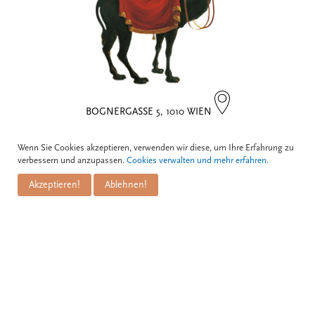
BOGNERGASSE 5, 1010 WIEN
Kontakt
Wenn Sie Cookies akzeptieren, verwenden wir diese, um Ihre Erfahrung zu
verbessern und anzupassen.
Cookies verwalten und mehr erfahren.
Zum Schwarzen Kameel GmbH
Akzeptieren!
Ablehnen!
PuM Friese GmbH
Bognergasse 5
A-1010 Wien
+43 1 / 533 81 25
info@kameel.at
www.kameel.at
BAR: CAFÉ, WEINBAR, WIENER BRASSERIE