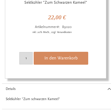
Anfang
Sektkühler "Zum Schwarzen Kameel"
der
Bildgalerie
springen
22,00 €
Artikelnummer
89020
inkl. 20% MwSt., zzgl. Versandkosten
In den Warenkorb
Details
Sektkühler "Zum schwarzen Kameel"