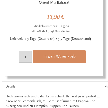
Anfang
Orient Mix Baharat
der
Bildgalerie
springen
13,90 €
Artikelnummer
25702
inkl. 10% MwSt., zzgl. Versandkosten
Lieferzeit: 2-3 Tage (Österreich) / 3-5 Tage (Deutschland)
In den Warenkorb
Details
Hoch aromatisch und dabei kaum scharf. Baharat passt perfekt zu
hack- oder Schmorfleisch, zu Gemüsepfannen mit Paprika und
Auberginen und zu Eintöpfen, Suppen und Saucen.