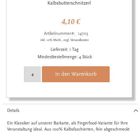
Anfang
Kalbsbutterschnitzerl
der
Bildgalerie
springen
4,10 €
Artikelnummer
14703
inkl. 10% MwSt., zzgl. Versandkosten
Lieferzeit: 1 Tag
Mindestbestellmenge: 4 Stück
In den Warenkorb
Details
Ein Klassiker auf unserer Barkarte, als Fingerfood-Variante für Ihre
Veranstaltung ideal. Aus 100% Kalbsfaschierten, fein abgeschmeckt