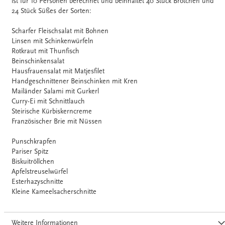
ist für 10 Personen berechnet und beinhaltet 40 Stück Brötchen und
24 Stück Süßes der Sorten:
Scharfer Fleischsalat mit Bohnen
Linsen mit Schinkenwürfeln
Rotkraut mit Thunfisch
Beinschinkensalat
Hausfrauensalat mit Matjesfilet
Handgeschnittener Beinschinken mit Kren
Mailänder Salami mit Gurkerl
Curry-Ei mit Schnittlauch
Steirische Kürbiskerncreme
Französischer Brie mit Nüssen
Punschkrapfen
Pariser Spitz
Biskuitröllchen
Apfelstreuselwürfel
Esterhazyschnitte
Kleine Kameelsacherschnitte
Weitere Informationen