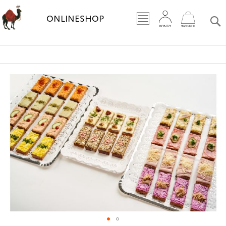
Zum
Inhalt
ONLINESHOP
springe
Zum
Ende
der
Bildgalerie
springen