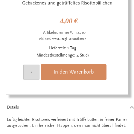
Anfang
Gebackenes und getrüffeltes Risottobällchen
der
Bildgalerie
springen
4,00 €
Artikelnummer
14710
inkl. 10% MwSt., zzgl. Versandkosten
Lieferzeit: 1 Tag
Mindestbestellmenge: 4 Stück
In den Warenkorb
Details
Luftig-leichter Risottoreis verfeinert mit Trüffelbutter, in feiner Panier
ausgebacken. Ein herrlicher Happen, den man nicht überall findet.