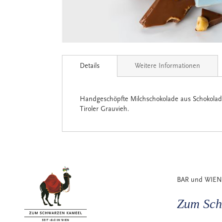
Zum
Anfang
Details
Weitere Informationen
der
Bildgalerie
springen
Handgeschöpfte Milchschokolade aus Schokolade
Tiroler Grauvieh.
BAR und WIEN
Zum Sch