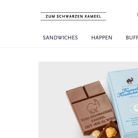
SANDWICHES
HAPPEN
BUF
Zum
Ende
der
Bildgalerie
springen