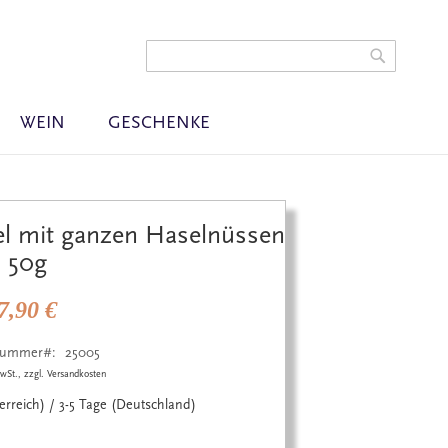
t
Warenkorb
gen
Search
Search
WEIN
GESCHENKE
el mit ganzen Haselnüssen
50g
7,90 €
lnummer
25005
wSt., zzgl. Versandkosten
terreich) / 3-5 Tage (Deutschland)