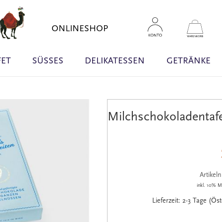
Zum
Inhal
Mein 
ONLINESHOP
sprin
FET
SÜSSES
DELIKATESSEN
GETRÄNKE
Milchschokoladentaf
Artike
inkl. 10% M
Lieferzeit: 2-3 Tage (Ös