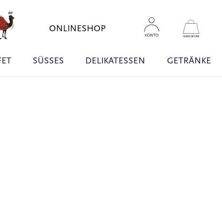
Zum
Inhal
Mein W
ONLINESHOP
sprin
FET
SÜSSES
DELIKATESSEN
GETRÄNKE