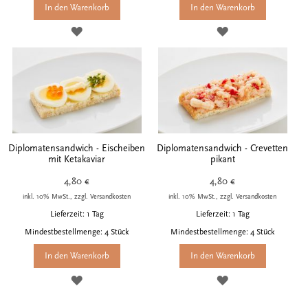
In den Warenkorb
In den Warenkorb
ZUR
ZUR
WUNSCHLISTE
WUNSCHLISTE
HINZUFÜGEN
HINZUFÜGEN
Diplomatensandwich - Eischeiben
Diplomatensandwich - Crevetten
mit Ketakaviar
pikant
4,80 €
4,80 €
inkl. 10% MwSt., zzgl. Versandkosten
inkl. 10% MwSt., zzgl. Versandkosten
Lieferzeit: 1 Tag
Lieferzeit: 1 Tag
Mindestbestellmenge: 4 Stück
Mindestbestellmenge: 4 Stück
In den Warenkorb
In den Warenkorb
ZUR
ZUR
WUNSCHLISTE
WUNSCHLISTE