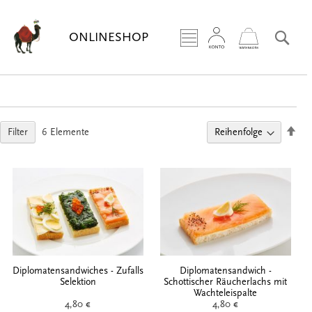
Zum
Inhalt
Sea
ONLINESHOP
springen
Abs
Filter
6
Elemente
sort
Diplomatensandwiches - Zufalls
Diplomatensandwich -
Selektion
Schottischer Räucherlachs mit
Wachteleispalte
4,80 €
4,80 €