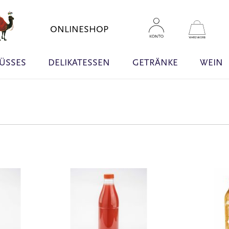
Zum
Inhal
Mein W
ONLINESHOP
sprin
ÜSSES
DELIKATESSEN
GETRÄNKE
WEIN