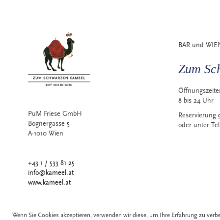
ZUR
ZUR
ZUR
ZUR
ZUR
WUNSCHLISTE
WUNSCHLISTE
WUNSCHLISTE
WUNSCHLISTE
WUNSCHLISTE
HINZUFÜGEN
HINZUFÜGEN
HINZUFÜGEN
HINZUFÜGEN
HINZUFÜGEN
BAR und WIE
Zum Sc
Öffnungszeit
8 bis 24 Uhr
PuM Friese GmbH
Reservierung
Bognergasse 5
oder unter Te
A-1010 Wien
+43 1 / 533 81 25
info@kameel.at
www.kameel.at
Wenn Sie Cookies akzeptieren, verwenden wir diese, um Ihre Erfahrung zu ver