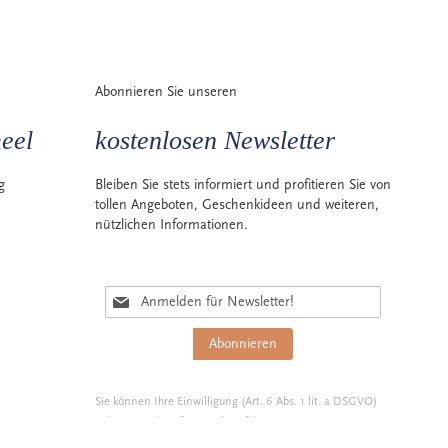
Abonnieren Sie unseren
eel
kostenlosen Newsletter
g
Bleiben Sie stets informiert und profitieren Sie von
tollen Angeboten, Geschenkideen und weiteren,
nützlichen Informationen.
M
e
l
Abonnieren
d
e
n
Sie können Ihre Einwilligung (Art. 6 Abs. 1 lit. a DSGVO)
S
jederzeit widerrufen.
Mehr erfahren
i