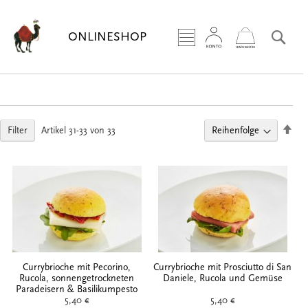
Zum
Inhalt
Sea
ONLINESHOP
springen
Abs
Filter
Artikel
31
-
33
von
33
sort
Currybrioche mit Pecorino,
Currybrioche mit Prosciutto di San
Rucola, sonnengetrockneten
Daniele, Rucola und Gemüse
Paradeisern & Basilikumpesto
5,40 €
5,40 €