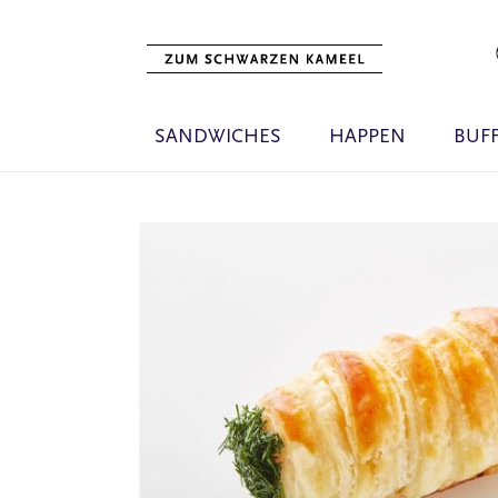
SANDWICHES
HAPPEN
BUF
Zum
Ende
der
Bildgalerie
springen