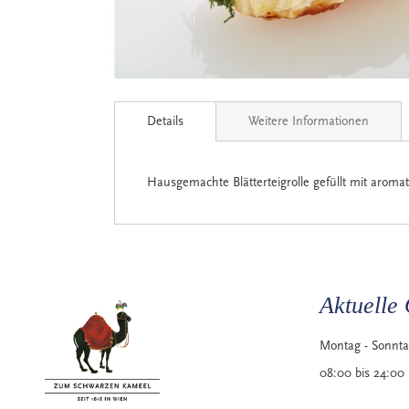
Zum
Anfang
Details
Weitere Informationen
der
Bildgalerie
springen
Hausgemachte Blätterteigrolle gefüllt mit aroma
Aktuelle 
Montag - Sonnt
08:00 bis 24:00