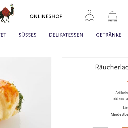
Zum
Inhal
Mein 
ONLINESHOP
sprin
FET
SÜSSES
DELIKATESSEN
GETRÄNKE
Räucherla
Artike
inkl. 10% M
Lie
Mindestbe