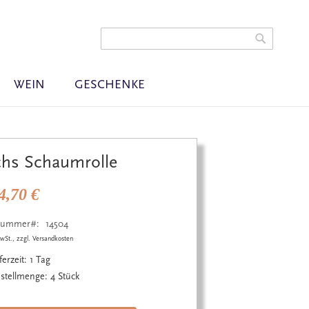
t
Warenkorb
gen
Search
Search
WEIN
GESCHENKE
chs Schaumrolle
4,70 €
lnummer
14504
wSt., zzgl. Versandkosten
ferzeit: 1 Tag
stellmenge: 4 Stück