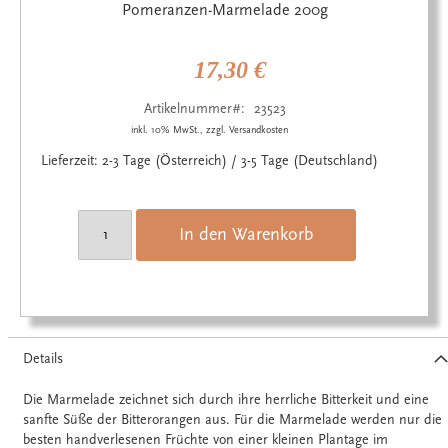
Anfang
Pomeranzen-Marmelade 200g
der
Bildgalerie
springen
17,30 €
Artikelnummer
23523
inkl. 10% MwSt., zzgl. Versandkosten
Lieferzeit: 2-3 Tage (Österreich) / 3-5 Tage (Deutschland)
In den Warenkorb
Details
Die Marmelade zeichnet sich durch ihre herrliche Bitterkeit und eine
sanfte Süße der Bitterorangen aus. Für die Marmelade werden nur die
besten handverlesenen Früchte von einer kleinen Plantage im