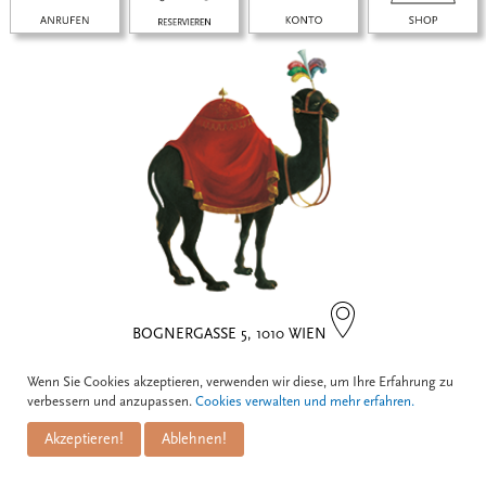
BOGNERGASSE 5, 1010 WIEN
Wenn Sie Cookies akzeptieren, verwenden wir diese, um Ihre Erfahrung zu
Kontakt
verbessern und anzupassen.
Cookies verwalten und mehr erfahren.
Akzeptieren!
Ablehnen!
Zum Schwarzen Kameel
Informationen
GmbH