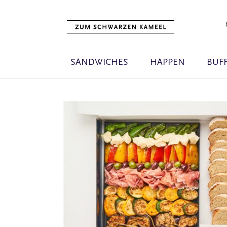
SANDWICHES
HAPPEN
BUF
Zum
Ende
der
Bildgalerie
springen