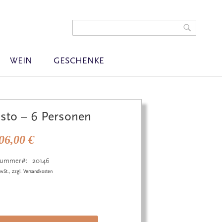
t
Warenkorb
gen
Search
Search
WEIN
GESCHENKE
isto – 6 Personen
06,00 €
lnummer
20146
wSt., zzgl. Versandkosten