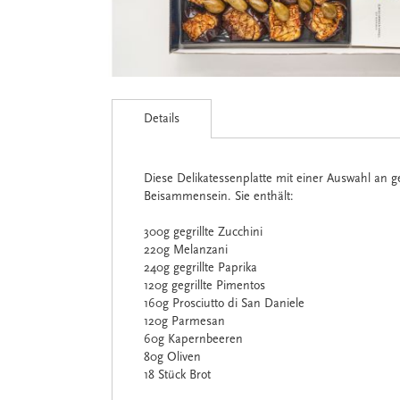
Zum
Anfang
Details
der
Bildgalerie
springen
Diese Delikatessenplatte mit einer Auswahl an g
Beisammensein. Sie enthält:
300g gegrillte Zucchini
220g Melanzani
240g gegrillte Paprika
120g gegrillte Pimentos
160g Prosciutto di San Daniele
120g Parmesan
60g Kapernbeeren
80g Oliven
18 Stück Brot