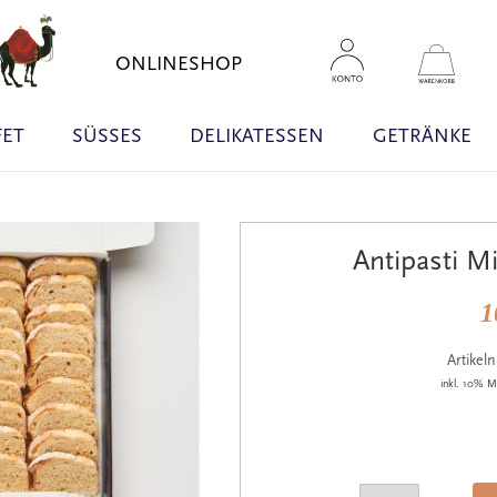
Zum
Inhal
Mein 
ONLINESHOP
sprin
FET
SÜSSES
DELIKATESSEN
GETRÄNKE
Antipasti M
1
Artike
inkl. 10% M