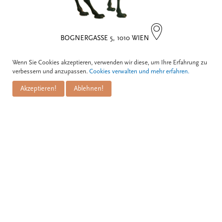
BOGNERGASSE 5, 1010 WIEN
Wenn Sie Cookies akzeptieren, verwenden wir diese, um Ihre Erfahrung zu
Kontakt
verbessern und anzupassen.
Cookies verwalten und mehr erfahren.
Akzeptieren!
Ablehnen!
Zum Schwarzen Kameel
Informationen
GmbH
PuM Friese GmbH
Bognergasse 5
Impressum
A-1010 Wien
Zahlungsarten
Versand & Lieferung
+43 1 / 533 81 25
Datenschutz
info@kameel.at
Allgemeine Geschäftsbedingungen
www.kameel.at
Widerrufsbelehrung
Aktuelle
Abonnieren Sie unseren
Öffnungszeiten
kostenlosen Newsletter