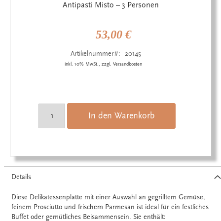
Anfang
Antipasti Misto – 3 Personen
der
Bildgalerie
springen
53,00 €
Artikelnummer
20145
inkl. 10% MwSt., zzgl. Versandkosten
In den Warenkorb
Details
Diese Delikatessenplatte mit einer Auswahl an gegrilltem Gemüse,
feinem Prosciutto und frischem Parmesan ist ideal für ein festliches
Buffet oder gemütliches Beisammensein. Sie enthält: