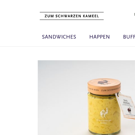
SANDWICHES
HAPPEN
BUF
Zum
Ende
der
Bildgalerie
springen