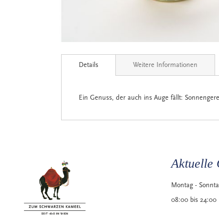
Zum
Anfang
Details
Weitere Informationen
der
Bildgalerie
springen
Ein Genuss, der auch ins Auge fällt: Sonnenger
Aktuelle 
Montag - Sonnt
08:00 bis 24:00