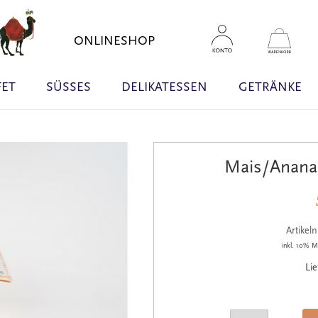
Zum
Inhal
Mein 
ONLINESHOP
sprin
FET
SÜSSES
DELIKATESSEN
GETRÄNKE
Mais/Ananas
Artike
inkl. 10% M
Lie