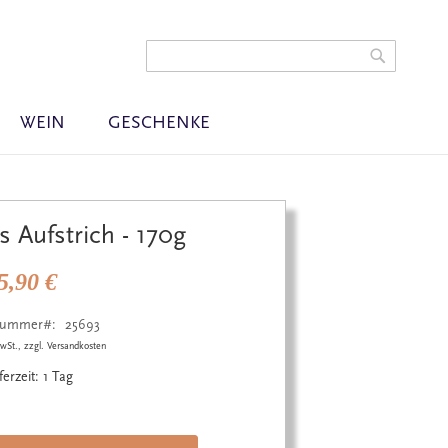
t
Warenkorb
gen
Search
Search
WEIN
GESCHENKE
 Aufstrich - 170g
5,90 €
lnummer
25693
wSt., zzgl. Versandkosten
ferzeit: 1 Tag