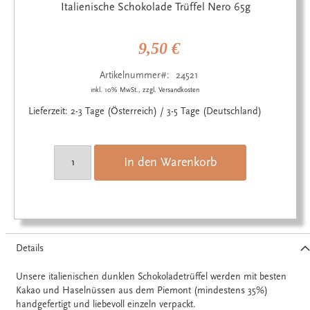
Anfang
Italienische Schokolade Trüffel Nero 65g
der
Bildgalerie
springen
9,50 €
Artikelnummer
24521
inkl. 10% MwSt., zzgl. Versandkosten
Lieferzeit: 2-3 Tage (Österreich) / 3-5 Tage (Deutschland)
In den Warenkorb
Details
Unsere italienischen dunklen Schokoladetrüffel werden mit besten
Kakao und Haselnüssen aus dem Piemont (mindestens 35%)
handgefertigt und liebevoll einzeln verpackt.