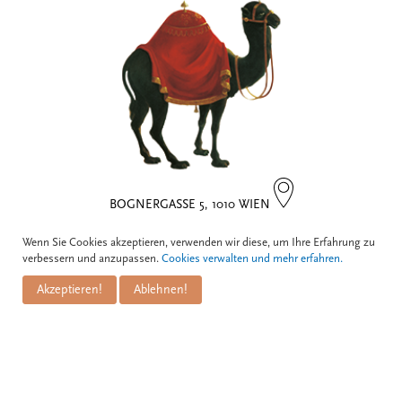
BOGNERGASSE 5, 1010 WIEN
Wenn Sie Cookies akzeptieren, verwenden wir diese, um Ihre Erfahrung zu
Kontakt
verbessern und anzupassen.
Cookies verwalten und mehr erfahren.
Akzeptieren!
Ablehnen!
Zum Schwarzen Kameel
Informationen
GmbH
PuM Friese GmbH
Bognergasse 5
Impressum
A-1010 Wien
Zahlungsarten
Versand & Lieferung
+43 1 / 533 81 25