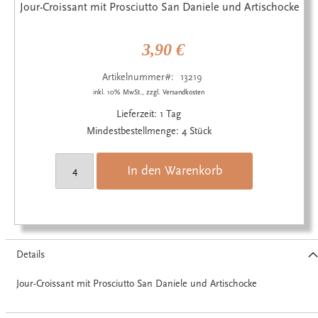
Anfang
Jour-Croissant mit Prosciutto San Daniele und Artischocke
der
Bildgalerie
springen
3,90 €
Artikelnummer
13219
inkl. 10% MwSt., zzgl. Versandkosten
Lieferzeit: 1 Tag
Mindestbestellmenge: 4 Stück
In den Warenkorb
Details
Jour-Croissant mit Prosciutto San Daniele und Artischocke