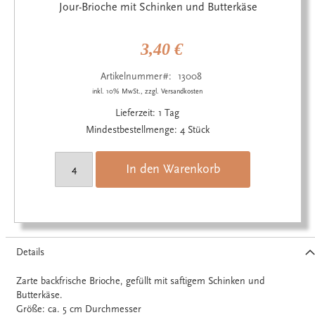
Anfang
Jour-Brioche mit Schinken und Butterkäse
der
Bildgalerie
springen
3,40 €
Artikelnummer
13008
inkl. 10% MwSt., zzgl. Versandkosten
Lieferzeit: 1 Tag
Mindestbestellmenge: 4 Stück
In den Warenkorb
Details
Zarte backfrische Brioche, gefüllt mit saftigem Schinken und
Butterkäse.
Größe: ca. 5 cm Durchmesser