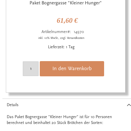
Anfang
Paket Bognergasse "Kleiner Hunger"
der
Bildgalerie
springen
61,60 €
Artikelnummer
14970
inkl. 10% MwSt., zzgl. Versandkosten
Lieferzeit: 1 Tag
In den Warenkorb
Details
Das Paket Bognergasse "Kleiner Hunger" ist für 10 Personen
berechnet und beinhaltet 20 Stück Brötchen der Sorten: