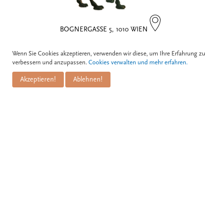
BOGNERGASSE 5, 1010 WIEN
Wenn Sie Cookies akzeptieren, verwenden wir diese, um Ihre Erfahrung zu
Kontakt
verbessern und anzupassen.
Cookies verwalten und mehr erfahren.
Akzeptieren!
Ablehnen!
Zum Schwarzen Kameel
Informationen
GmbH
PuM Friese GmbH
Bognergasse 5
Impressum
A-1010 Wien
Zahlungsarten
Versand & Lieferung
+43 1 / 533 81 25
Datenschutz
info@kameel.at
Allgemeine Geschäftsbedingungen
www.kameel.at
Widerrufsbelehrung
Aktuelle
Abonnieren Sie unseren
Öffnungszeiten
kostenlosen Newsletter