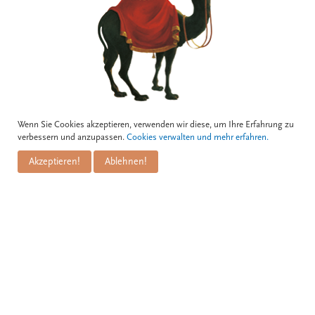
Wenn Sie Cookies akzeptieren, verwenden wir diese, um Ihre Erfahrung zu
BOGNERGASSE 5, 1010 WIEN
verbessern und anzupassen.
Cookies verwalten und mehr erfahren.
Akzeptieren!
Ablehnen!
Kontakt
Zum Schwarzen Kameel
Informationen
GmbH
PuM Friese GmbH
Bognergasse 5
Impressum
A-1010 Wien
Zahlungsarten
Versand & Lieferung