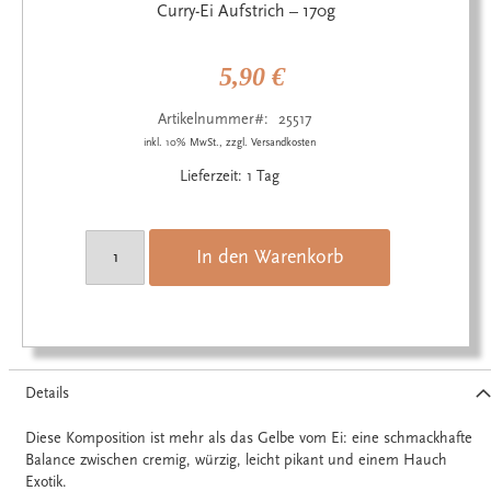
Anfang
Curry-Ei Aufstrich – 170g
der
Bildgalerie
springen
5,90 €
Artikelnummer
25517
inkl. 10% MwSt., zzgl. Versandkosten
Lieferzeit: 1 Tag
In den Warenkorb
Details
Diese Komposition ist mehr als das Gelbe vom Ei: eine schmackhafte
Balance zwischen cremig, würzig, leicht pikant und einem Hauch
Exotik.