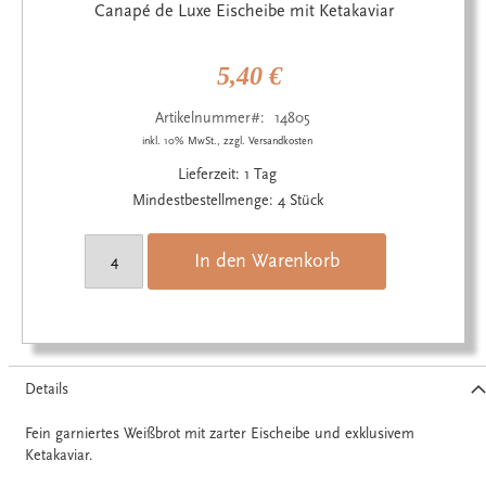
Anfang
Canapé de Luxe Eischeibe mit Ketakaviar
der
Bildgalerie
springen
5,40 €
Artikelnummer
14805
inkl. 10% MwSt., zzgl. Versandkosten
Lieferzeit: 1 Tag
Mindestbestellmenge: 4 Stück
In den Warenkorb
Details
Fein garniertes Weißbrot mit zarter Eischeibe und exklusivem
Ketakaviar.