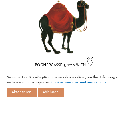
BOGNERGASSE 5, 1010 WIEN
Wenn Sie Cookies akzeptieren, verwenden wir diese, um Ihre Erfahrung zu
Kontakt
verbessern und anzupassen.
Cookies verwalten und mehr erfahren.
Akzeptieren!
Ablehnen!
Zum Schwarzen Kameel
Informationen
GmbH
PuM Friese GmbH
Bognergasse 5
Impressum
A-1010 Wien
Zahlungsarten
Versand & Lieferung
+43 1 / 533 81 25