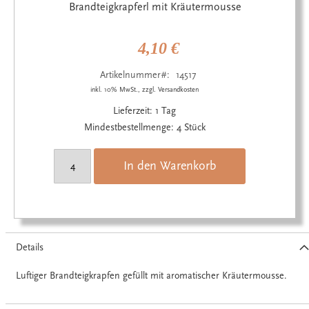
Anfang
Brandteigkrapferl mit Kräutermousse
der
Bildgalerie
springen
4,10 €
Artikelnummer
14517
inkl. 10% MwSt., zzgl. Versandkosten
Lieferzeit: 1 Tag
Mindestbestellmenge: 4 Stück
In den Warenkorb
Details
Luftiger Brandteigkrapfen gefüllt mit aromatischer Kräutermousse.