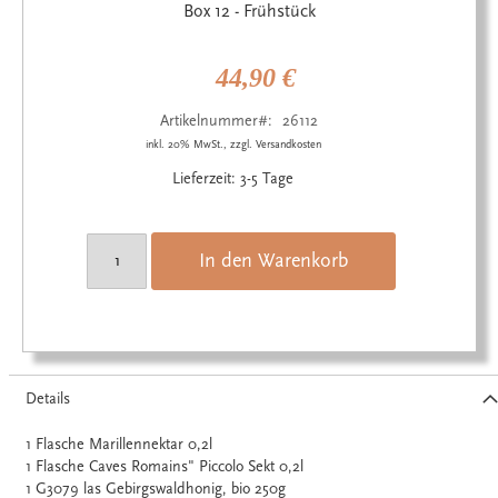
Anfang
Box 12 - Frühstück
der
Bildgalerie
springen
44,90 €
Artikelnummer
26112
inkl. 20% MwSt., zzgl. Versandkosten
Lieferzeit: 3-5 Tage
In den Warenkorb
Details
1 Flasche Marillennektar 0,2l
1 Flasche Caves Romains" Piccolo Sekt 0,2l
1 G3079 las Gebirgswaldhonig, bio 250g