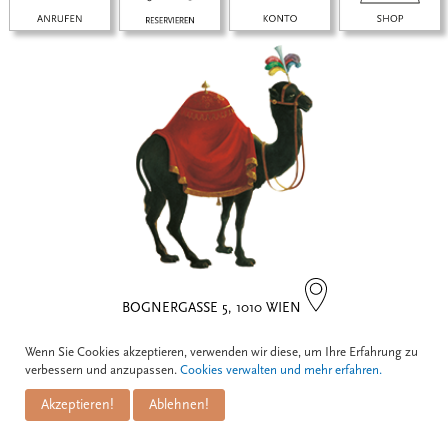
BOGNERGASSE 5, 1010 WIEN
Wenn Sie Cookies akzeptieren, verwenden wir diese, um Ihre Erfahrung zu
Kontakt
verbessern und anzupassen.
Cookies verwalten und mehr erfahren.
Akzeptieren!
Ablehnen!
Zum Schwarzen Kameel
Informationen
GmbH