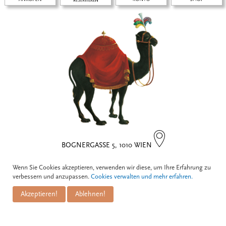
BOGNERGASSE 5, 1010 WIEN
Wenn Sie Cookies akzeptieren, verwenden wir diese, um Ihre Erfahrung zu
Kontakt
verbessern und anzupassen.
Cookies verwalten und mehr erfahren.
Akzeptieren!
Ablehnen!
Zum Schwarzen Kameel
Informationen
GmbH
PuM Friese GmbH