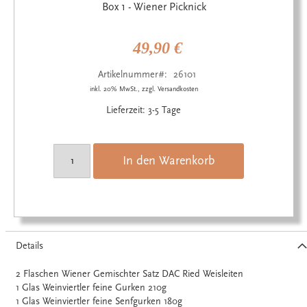
Anfang
Box 1 - Wiener Picknick
der
Bildgalerie
springen
49,90 €
Artikelnummer
26101
inkl. 20% MwSt., zzgl. Versandkosten
Lieferzeit: 3-5 Tage
In den Warenkorb
Details
2 Flaschen Wiener Gemischter Satz DAC Ried Weisleiten
1 Glas Weinviertler feine Gurken 210g
1 Glas Weinviertler feine Senfgurken 180g