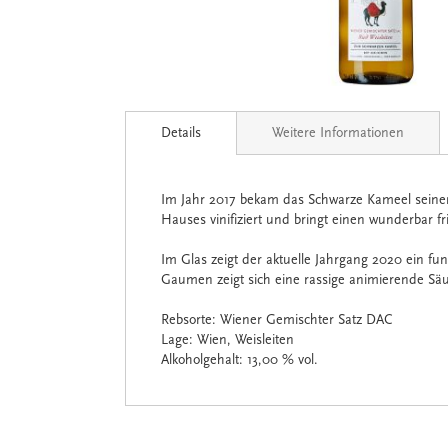
Zum
Anfang
Details
Weitere Informationen
der
Bildgalerie
springen
Im Jahr 2017 bekam das Schwarze Kameel seinen
Hauses vinifiziert und bringt einen wunderbar 
Im Glas zeigt der aktuelle Jahrgang 2020 ein fu
Gaumen zeigt sich eine rassige animierende Säur
Rebsorte: Wiener Gemischter Satz DAC
Lage: Wien, Weisleiten
Alkoholgehalt: 13,00 % vol.