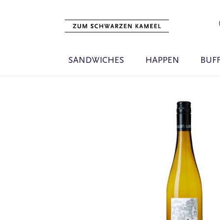
SANDWICHES
HAPPEN
BUF
Zum
Ende
der
Bildgalerie
springen