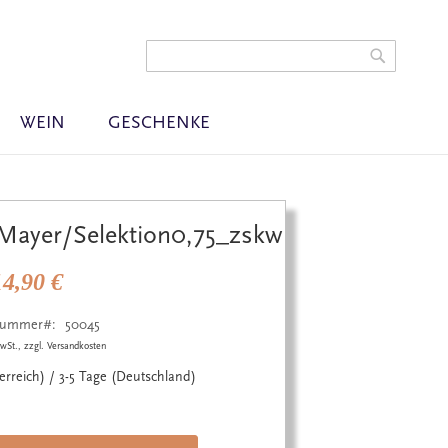
t
Warenkorb
gen
Search
Search
WEIN
GESCHENKE
Mayer/Selektion0,75_zskw
14,90 €
lnummer
50045
wSt., zzgl. Versandkosten
terreich) / 3-5 Tage (Deutschland)