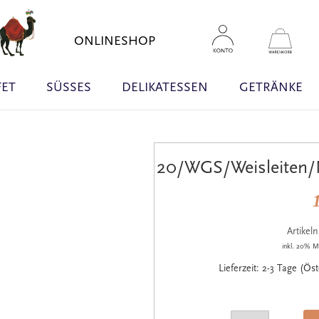
Zum
Inhal
Mein 
ONLINESHOP
sprin
FET
SÜSSES
DELIKATESSEN
GETRÄNKE
20/WGS/Weisleiten/
Artike
inkl. 20% M
Lieferzeit: 2-3 Tage (Ös