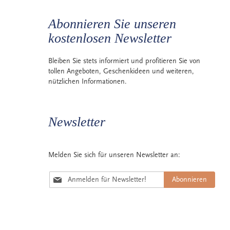
Abonnieren Sie unseren
kostenlosen Newsletter
Bleiben Sie stets informiert und profitieren Sie von
tollen Angeboten, Geschenkideen und weiteren,
nützlichen Informationen.
Newsletter
Melden Sie sich für unseren Newsletter an:
M
Abonnieren
e
l
d
Sie können Ihre Einwilligung (Art. 6 Abs. 1 lit. a DSGVO)
e
jederzeit widerrufen.
Mehr erfahren
n