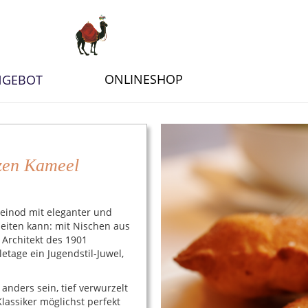
Zum
Inhalt
springen
ONLINESHOP
NGEBOT
zen Kameel
leinod mit eleganter und
eiten kann: mit Nischen aus
 Architekt des 1901
etage ein Jugendstil-Juwel,
anders sein, tief verwurzelt
Klassiker möglichst perfekt